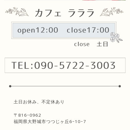
土日お休み、不定休あり
〒816ｰ0962
福岡県大野城市つつじヶ丘6ｰ10ｰ7