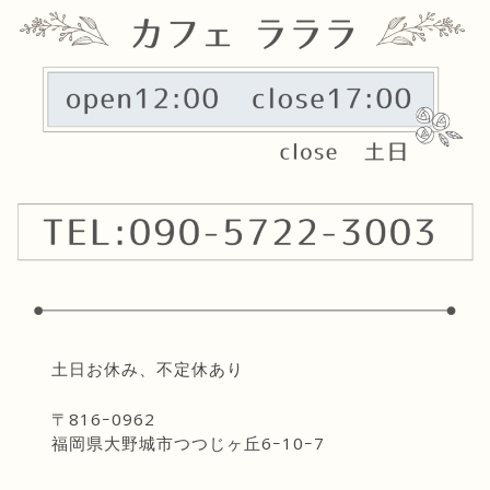
土日お休み、不定休あり
〒816ｰ0962
福岡県大野城市つつじヶ丘6ｰ10ｰ7