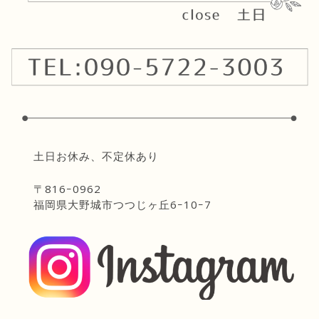
土日お休み、不定休あり
〒816ｰ0962
福岡県大野城市つつじヶ丘6ｰ10ｰ7